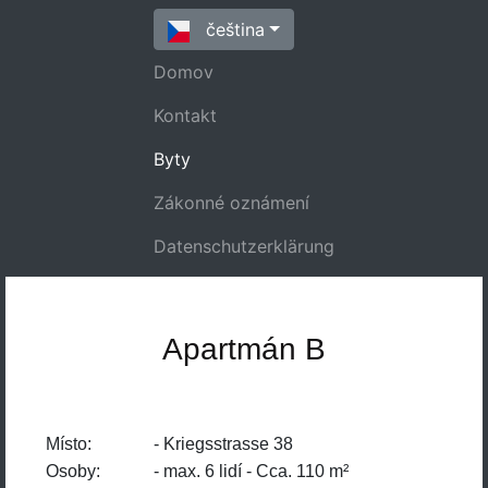
čeština
Domov
(current)
Kontakt
Byty
Zákonné oznámení
Datenschutzerklärung
Apartmán B
Místo:
- Kriegsstrasse 38
Osoby:
- max. 6 lidí - Cca. 110 m²