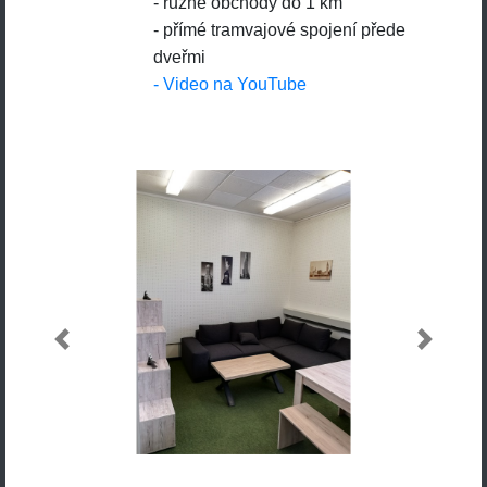
- různé obchody do 1 km
- přímé tramvajové spojení přede
dveřmi
- Video na YouTube
Previous
Next