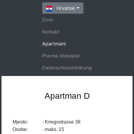
Hrvatski
Dom
(current)
Kontakt
Apartmani
Pravna obavijest
Datenschutzerklärung
Apartman D
Mjesto:
- Kriegsstrasse 38
Osobe:
- maks. 15