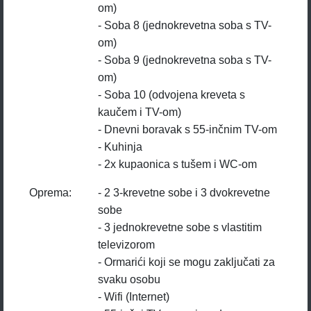
om)
- Soba 8 (jednokrevetna soba s TV-
om)
- Soba 9 (jednokrevetna soba s TV-
om)
- Soba 10 (odvojena kreveta s
kaučem i TV-om)
- Dnevni boravak s 55-inčnim TV-om
- Kuhinja
- 2x kupaonica s tušem i WC-om
Oprema:
- 2 3-krevetne sobe i 3 dvokrevetne
sobe
- 3 jednokrevetne sobe s vlastitim
televizorom
- Ormarići koji se mogu zaključati za
svaku osobu
- Wifi (Internet)