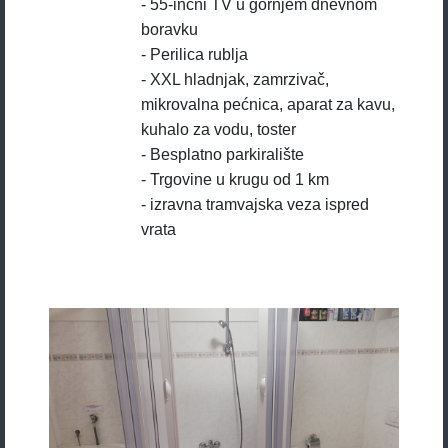
- 55-inčni TV u gornjem dnevnom
boravku
- Perilica rublja
- XXL hladnjak, zamrzivač,
mikrovalna pećnica, aparat za kavu,
kuhalo za vodu, toster
- Besplatno parkiralište
- Trgovine u krugu od 1 km
- izravna tramvajska veza ispred
vrata